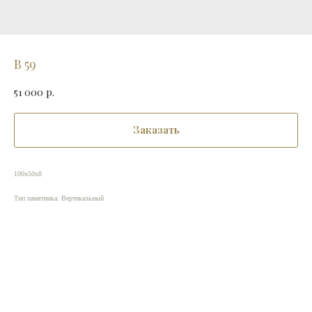
В 59
51 000
р.
Заказать
100х50х8
Тип памятника: Вертикальный